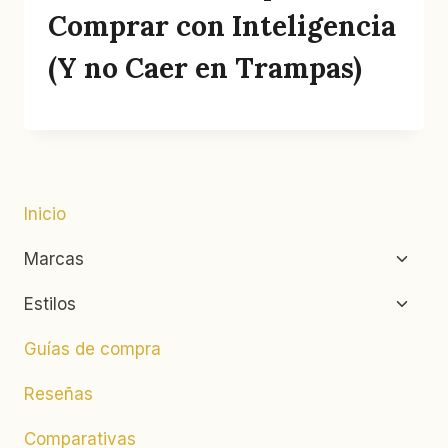
Comprar con Inteligencia
(Y no Caer en Trampas)
Inicio
Altern
Marcas
menú
hijo
Altern
Estilos
menú
hijo
Guías de compra
Reseñas
Comparativas