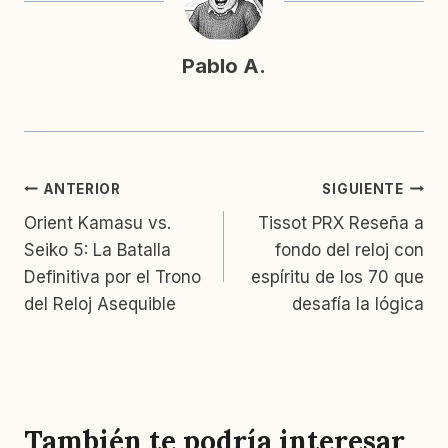
Pablo A.
Navegación
ANTERIOR
SIGUIENTE
Orient Kamasu vs.
Tissot PRX Reseña a
de
Seiko 5: La Batalla
fondo del reloj con
entradas
Definitiva por el Trono
espíritu de los 70 que
del Reloj Asequible
desafía la lógica
También te podría interesar