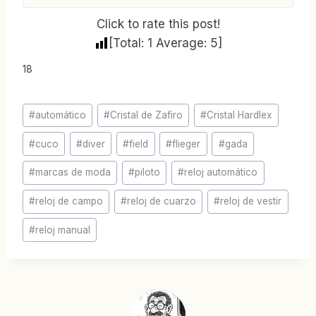
Click to rate this post!
[Total:
1
Average:
5
]
18
Etiquetas
#
automático
#
Cristal de Zafiro
#
Cristal Hardlex
de
#
cuco
#
diver
#
field
#
flieger
#
gada
la
entrada:
#
marcas de moda
#
piloto
#
reloj automático
#
reloj de campo
#
reloj de cuarzo
#
reloj de vestir
#
reloj manual